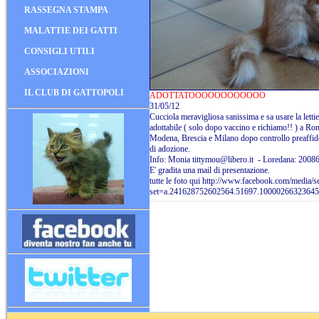
RASSEGNA STAMPA
MALATTIE DEI GATTI
CONSIGLI UTILI
ASSOCIAZIONI
IL CLUB DI GATTOPOLI
ADOTTATOOOOOOOOOOOO
31/05/12
Cucciola meravigliosa sanissima e sa usare la lettie
adottabile ( solo dopo vaccino e richiamo!! ) a R
Modena, Brescia e Milano dopo controllo preaffido
di adozione.
Info: Monia tittymou@libero.it - Loredana: 2008
E' gradita una mail di presentazione.
tutte le foto qui http://www.facebook.com/media/se
set=a.241628752602564.51697.1000026632364