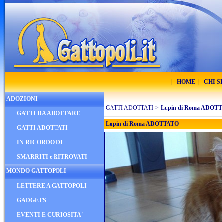
|
HOME
|
CHI 
ADOZIONI
GATTI ADOTTATI
>
Lupin di Roma ADOT
GATTI DA ADOTTARE
Lupin di Roma ADOTTATO
GATTI ADOTTATI
IN RICORDO DI
SMARRITI e RITROVATI
MONDO GATTOPOLI
LETTERE A GATTOPOLI
GADGETS
EVENTI E CURIOSITA'