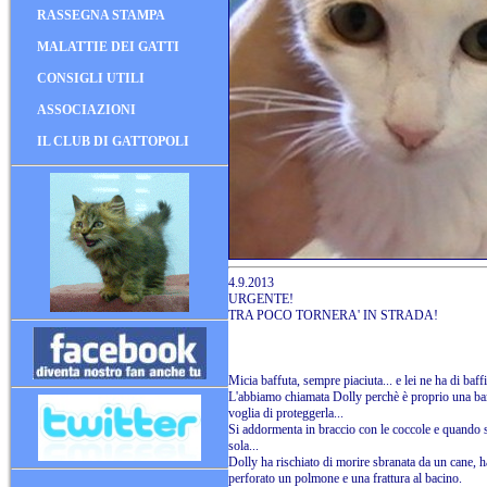
RASSEGNA STAMPA
MALATTIE DEI GATTI
CONSIGLI UTILI
ASSOCIAZIONI
IL CLUB DI GATTOPOLI
4.9.2013
URGENTE!
TRA POCO TORNERA' IN STRADA!
Micia baffuta, sempre piaciuta... e lei ne ha di baff
L'abbiamo chiamata Dolly perchè è proprio una bam
voglia di proteggerla...
Si addormenta in braccio con le coccole e quando st
sola...
Dolly ha rischiato di morire sbranata da un cane, ha
perforato un polmone e una frattura al bacino.