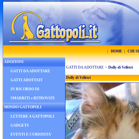
|
HOME
|
CHI 
ADOZIONI
GATTI DA ADOTTARE
>
Dolly di Velletri
GATTI DA ADOTTARE
Dolly di Velletri
GATTI ADOTTATI
IN RICORDO DI
SMARRITI e RITROVATI
MONDO GATTOPOLI
LETTERE A GATTOPOLI
GADGETS
EVENTI E CURIOSITA'