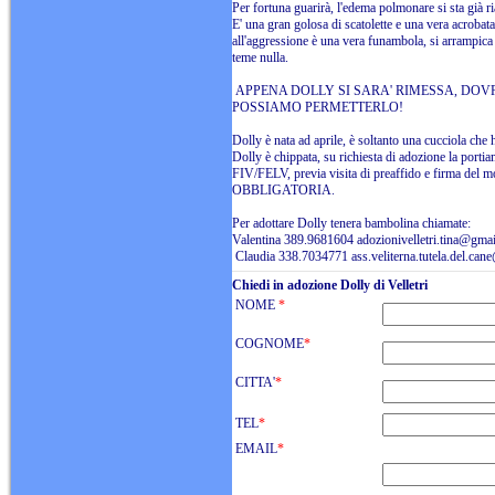
Per fortuna guarirà, l'edema polmonare si sta già r
E' una gran golosa di scatolette e una vera acroba
all'aggressione è una vera funambola, si arrampica 
teme nulla.
APPENA DOLLY SI SARA' RIMESSA, DOV
POSSIAMO PERMETTERLO!
Dolly è nata ad aprile, è soltanto una cucciola che 
Dolly è chippata, su richiesta di adozione la portiam
FIV/FELV, previa visita di preaffido e firma d
OBBLIGATORIA.
Per adottare Dolly tenera bambolina chiamate:
Valentina 389.9681604 adozionivelletri.tina@gma
Claudia 338.7034771 ass.veliterna.tutela.del.ca
Chiedi in adozione Dolly di Velletri
NOME
*
COGNOME
*
CITTA'
*
TEL
*
EMAIL
*