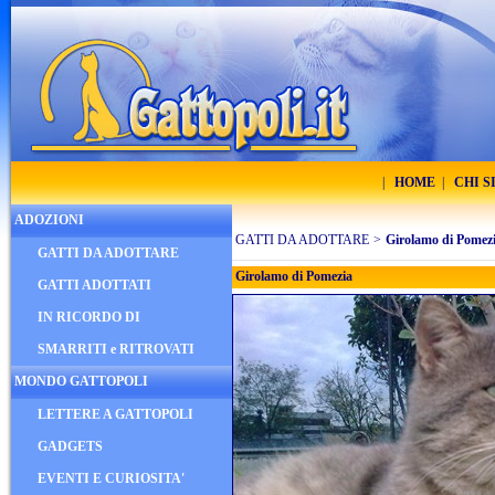
|
HOME
|
CHI 
ADOZIONI
GATTI DA ADOTTARE
>
Girolamo di Pomez
GATTI DA ADOTTARE
Girolamo di Pomezia
GATTI ADOTTATI
IN RICORDO DI
SMARRITI e RITROVATI
MONDO GATTOPOLI
LETTERE A GATTOPOLI
GADGETS
EVENTI E CURIOSITA'