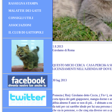
RASSEGNA STAMPA
MALATTIE DEI GATTI
CONSIGLI UTILI
ASSOCIAZIONI
IL CLUB DI GATTOPOLI
1.8.2013
Girolamo di Roma
QUESTO MICIO CERCA CASA PERCHè A S
LICENZIAMENTI NELL'AZIENDA HP DOVE 
30 lug 2013
Pomezia ( Rm): Girolamo detto Ciccio, ( Fiv+), ster
corta tipica dei gatti giapponesi, mangia dorme e a
abbia almeno 8 anni se non di più... è abituato a s
da tutti per cui sarebbe ideale per lui una persona c
che sia in pensione, o che cmq stia diverse ore a c