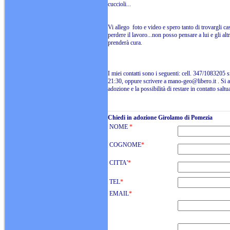
cuccioli...
Vi allego foto e video e spero tanto di trovargli ca
perdere il lavoro...non posso pensare a lui e gli a
prenderà cura.
I miei contatti sono i seguenti: cell. 347/1083205 
21:30, oppure scrivere a mano-geo@libero.it . Si a
adozione e la possibilità di restare in contatto salt
Chiedi in adozione Girolamo di Pomezia
NOME
*
COGNOME
*
CITTA'
*
TEL
*
EMAIL
*