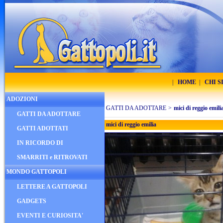
|
HOME
|
CHI 
ADOZIONI
GATTI DA ADOTTARE
>
mici di reggio emili
GATTI DA ADOTTARE
mici di reggio emilia
GATTI ADOTTATI
IN RICORDO DI
SMARRITI e RITROVATI
MONDO GATTOPOLI
LETTERE A GATTOPOLI
GADGETS
EVENTI E CURIOSITA'