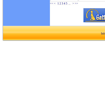
<<
<
1
2
3
4
5
...
>
>>
Inf