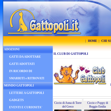
|
HOME
|
CHI S
ADOZIONI
IL CLUB DI GATTOPOLI
GATTI DA ADOTTARE
GATTI ADOTTATI
IN RICORDO DI
SMARRITI e RITROVATI
Inv
MONDO GATTOPOLI
LETTERE A GATTOPOLI
GADGETS
Ciccio di Anna di Torre
Ciccio e Poppy di
del Greco
Reggio Emilia
EVENTI E CURIOSITA'