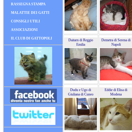
RASSEGNA STAMPA
MALATTIE DEI GATTI
CONSIGLI UTILI
ASSOCIAZIONI
IL CLUB DI GATTOPOLI
Daitarn di Reggio
Demetra di Serena di
Emilia
Napoli
Dudu e Ugo di
Eddie di Elisa di
Giuliana di Cuneo
Modena