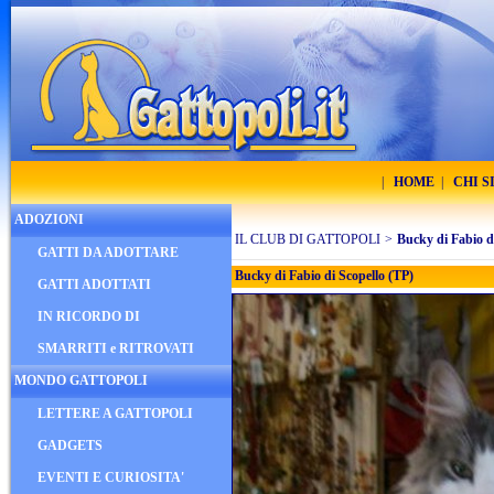
|
HOME
|
CHI 
ADOZIONI
IL CLUB DI GATTOPOLI
>
Bucky di Fabio d
GATTI DA ADOTTARE
Bucky di Fabio di Scopello (TP)
GATTI ADOTTATI
IN RICORDO DI
SMARRITI e RITROVATI
MONDO GATTOPOLI
LETTERE A GATTOPOLI
GADGETS
EVENTI E CURIOSITA'