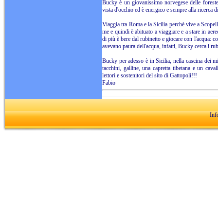
Bucky è un giovanissimo norvegese delle foreste 
vista d'occhio ed è energico e sempre alla ricerca 
Viaggia tra Roma e la Sicilia perchè vive a Scopell
me e quindi è abituato a viaggiare e a stare in aere
di più è bere dal rubinetto e giocare con l'acqua: c
avevano paura dell'acqua, infatti, Bucky cerca i rubi
Bucky per adesso è in Sicilia, nella cascina dei m
tacchini, galline, una capretta tibetana e un caval
lettori e sostenitori del sito di Gattopoli!!!
Fabio
Inf