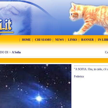
|
HOME
|
CHI SIAMO
|
NEWS
|
LINKS
|
BANNER
|
IN LI
RDO DI
>
A Sofia
Ce
"A SOFIA. Ora, in cielo, c'è u
Federica