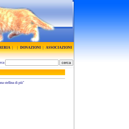
BRERIA
|
|
DONAZIONI
|
ASSOCIAZIONI
rca
na stellina di più"