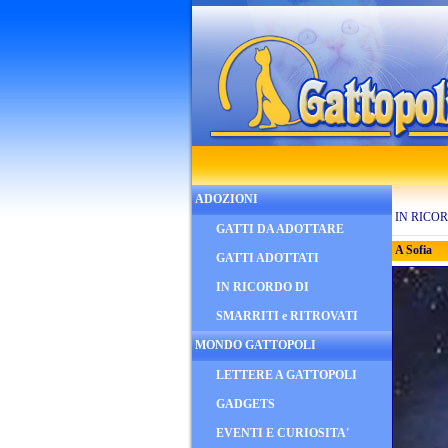
ADOZIONI
IN RICO
GATTI DA ADOTTARE
A Sofia
GATTI ADOTTATI
IN RICORDO DI
SMARRITI e RITROVATI
MONDO GATTOPOLI
LETTERE A GATTOPOLI
GADGETS
EVENTI E CURIOSITA'