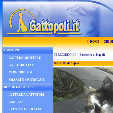
|
HOME
|
CHI 
ADOZIONI
IN RICORDO DI
>
Boschetto di Napoli
GATTI DA ADOTTARE
Boschetto di Napoli
GATTI ADOTTATI
IN RICORDO DI
SMARRITI e RITROVATI
MONDO GATTOPOLI
LETTERE A GATTOPOLI
GADGETS
EVENTI E CURIOSITA'