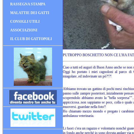
RASSEGNA STAMPA
MALATTIE DEI GATTI
CONSIGLI UTILI
ASSOCIAZIONI
IL CLUB DI GATTOPOLI
PUTROPPO BOSCHETTO NON CE L'HA FAT
Ciao a tutti ed auguri di Buon Anno anche se non s
Oggi ho portato i miei cagnoloni al parco di 
miagolare..ed indovinate un pò?!?!
Abbiamo trovato un gattino di pochi mesi rinchiuso
panno sulle zampre posteriori..inizialmente pensa
scoprendolo abbiamo avuto la "bella sorpresa"".
appiccicosa..non sappiamo se pece, colla o quale al
muoversi..guardate nella foto!!
Ho chiamato mezzo mondo e pregato i carabinier
ambulanza veterinaria.
Li fuori c'era un ragazzo e volontario nonchè guar
in fondo anche perchè io sono dovuta andare via pe