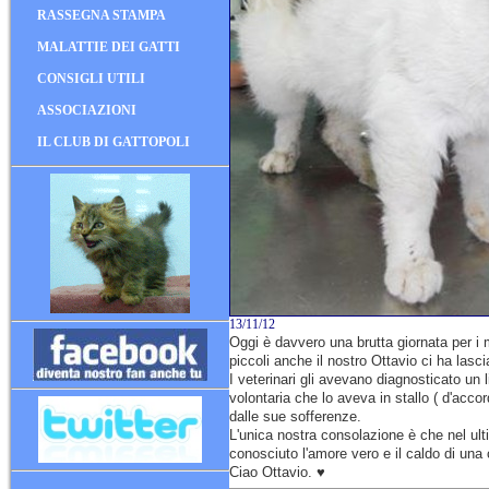
RASSEGNA STAMPA
MALATTIE DEI GATTI
CONSIGLI UTILI
ASSOCIAZIONI
IL CLUB DI GATTOPOLI
13/11/12
Oggi è davvero una brutta giornata per i 
piccoli anche il nostro Ottavio ci ha lasci
I veterinari gli avevano diagnosticato un 
volontaria che lo aveva in stallo ( d'acco
dalle sue sofferenze.
L'unica nostra consolazione è che nel ult
conosciuto l'amore vero e il caldo di una
Ciao Ottavio. ♥