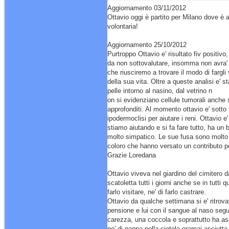
Aggiornamento 03/11/2012
Ottavio oggi è partito per Milano dove è a
volontaria!
Aggiornamento 25/10/2012
Purtroppo Ottavio e' risultato fiv positivo
da non sottovalutare, insomma non avra'
che riusciremo a trovare il modo di fargli
della sua vita. Oltre a queste analisi e' s
pelle intorno al nasino, dal vetrino n
on si evidenziano cellule tumorali anche 
approfonditi. Al momento ottavio e' sotto t
ipodermoclisi per aiutare i reni. Ottavio e
stiamo aiutando e si fa fare tutto, ha un 
molto simpatico. Le sue fusa sono molto s
coloro che hanno versato un contributo pe
Grazie Loredana
Ottavio viveva nel giardino del cimitero da
scatoletta tutti i giorni anche se in tutti
farlo visitare, ne' di farlo castrare.
Ottavio da qualche settimana si e' ritrova
pensione e lui con il sangue al naso segui
carezza, una coccola e soprattutto ha as
po' di pappa nella ciotola oramai asciutta