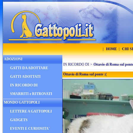
|
HOME
|
CHI 
ADOZIONI
IN RICORDO DI
>
Ottavio di Roma sul ponte
GATTI DA ADOTTARE
Ottavio di Roma sul ponte :(
GATTI ADOTTATI
IN RICORDO DI
SMARRITI e RITROVATI
MONDO GATTOPOLI
LETTERE A GATTOPOLI
GADGETS
EVENTI E CURIOSITA'