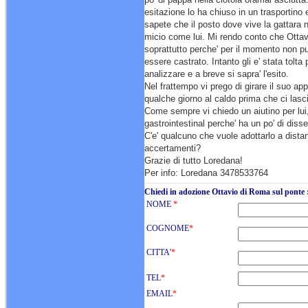
esitazione lo ha chiuso in un trasportino e 
sapete che il posto dove vive la gattara 
micio come lui. Mi rendo conto che Ottav
soprattutto perche' per il momento non pu
essere castrato. Intanto gli e' stata tolta 
analizzare e a breve si sapra' l'esito.
Nel frattempo vi prego di girare il suo ap
qualche giorno al caldo prima che ci las
Come sempre vi chiedo un aiutino per lu
gastrointestinal perche' ha un po' di diss
C'e' qualcuno che vuole adottarlo a dista
accertamenti?
Grazie di tutto Loredana!
Per info: Loredana 3478533764
Chiedi in adozione Ottavio di Roma sul ponte 
NOME
*
COGNOME
*
CITTA'
*
TEL
*
EMAIL
*