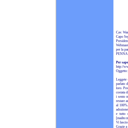
Cav. Wa
Capo Seg
Preside
Webmast
per la pa
PENNA 
Per sape
http://w
Oggetto:
Leggete 
parlato d
loro. Pov
costata d
i sento 
restare a
al 100%.
adozione 
e tutto 
[mailto:m
Vi las
Grazie a t