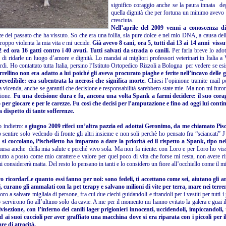
significo coraggio anche se la paura innata d
quella dignità che per fortuna un minimo avev
cresciuta.
Nell’aprile del 2009 venni a conoscenza 
e del passato che ha vissuto. So che era una follia, sia pure dolce e nel mio DNA, a causa della
troppo violenta la mia vita e mi uccide.
Già avevo 8 cani, ora 5, tutti dai 13 ai 14 anni viss
 ed ora 16 gatti contro i 40 avuti. Tutti salvati da strada o canili.
Per farla breve lo adott
 di ridarle un luogo d’amore e dignità. Lo mandai ai migliori professori veterinari in Italia 
rdi. Ho contattato tutta Italia, persino l’Istituto Ortopedico Rizzoli a Bologna per vedere se esi
rrellino non era adatto a lui poiché gli aveva procurato piaghe e ferite nell’incavo delle
revedibile: era subentrata la necrosi che significa morte.
Chiesi l’opinione tramite mail p
a vicenda, anche se garantii che decisione e responsabilità sarebbero state mie. Ma non mi furon
sione.
Fu una decisione dura e fu, ancora una volta Spank a farmi decidere: il suo coragg
 per giocare e per le carezze. Fu così che decisi per l’amputazione e fino ad oggi lui cont
 dispetto di tante sofferenze.
 indietro: a
giugno 2009 rifeci un’altra pazzia ed adottai Geronimo, da me chiamato Pisch
o sentire solo vedendo di fronte gli altri insieme e non soli perchè ho pensato fra “sciancati” 
 si coccolano, Pischelletto ha imparato a dare la priorità ed il rispetto a Spank, tipo ne
ausa anche della mia salute e perché vivo sola. Ma non fa niente: con Loro e per Loro ho vi
 tutto a posto come mio carattere e valore per quel poco di vita che forse mi resta, non avere 
 considererà matta. Del resto lo pensano in tanti e lo considero un fiore all’occhiello come il m
 ricordarLe quanto essi fanno per noi: sono fedeli, ti accettano come sei, aiutano gli an
 curano gli ammalati con la pet terapy e salvano milioni di vite per terra, mare nei terremo
ro a salvare migliaia di persone, fra cui due ciechi guidandoli e tirandoli per i vestiti per tutti
o servirono fio all’ultimo solo da cavie. A me per il momento mi hanno evitato la galera e guai
ivisezione, con l’inferno dei canili lager prigionieri innocenti, uccidendoli, impiccandol
 ai suoi cuccioli per aver graffiato una macchina dove si era riparata con i piccoli per i
re di atrocità.