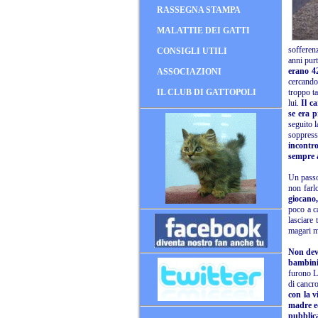
RASSEGNA STAMPA
MALATTIE DEI GATTI
sofferenz
CONSIGLI UTILI
anni pur
erano 42
ASSOCIAZIONI
cercando
IL CLUB DI GATTOPOLI
troppo ta
lui.
Il ca
se era p
seguito l
soppres
incontro
sempre a
Un passo
non farl
giocano,
poco a c
lasciare
magari mi
Non devo
bambini,
furono Lo
di cancr
con la v
madre ed
pubblica