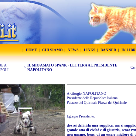
|
HOME
|
CHI SIAMO
|
NEWS
|
LINKS
|
BANNER
|
IN LIB
RE A
IL MIO AMATO SPANK - LETTERA AL PRESIDENTE
>
Cer
POLI
NAPOLITANO
A Giorgio NAPOLITANO
Presidente della Repubblica Italiana
Palazzo del Quirinale Piazza del Quirinale
Egregio Presidente,
dovrei definirla una supplica, ma si suppli
grande atto di civiltà e di giustizia, senza r
non umano, bensì di un essere migliore di 