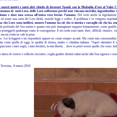
i questi motivi e tanti altri chiedo di decorare Spank con la Medaglia d’oro al Valor Ci
ntanza di tutti Loro, delle Loro sofferenze perché non vincano inciviltà, ingratitudine on
itano e dare una scossa all’unica vera bestia: l’umano.
Del resto anche la legislazione
 ed esiste una carta dei Loro diritti, nonché leggi e codice. Il problema è se vengono rispett
za che Loro sono indifesi, mentre l’umano ha ciò che si merita e raccoglie ciò che ha s
più profondo del Suo animo e quanto non può immaginare neppure lontanamente, come gratifica 
i proteggerli qualunque siano le conseguenze. E mi creda sono tante, dure, difficili: rinunce, st
 ma mi creda ne vale la pena.
e Lei la leggerà e mi risponderà oppure no come sempre accade. Ma come mia consuetudine n
ata come quella di oggi, in qualità di donna, madre e cittadina italiana: “Saprò attendere 
giacciono i miei sogni, i miei desideri, la mia libertà… dove io potrò essere quello che sono: i
n attesa di cortese e sollecito riscontro, voglia gradire distinti saluti anche alla Sua signora e con
 Teverina, 8 marzo 2010