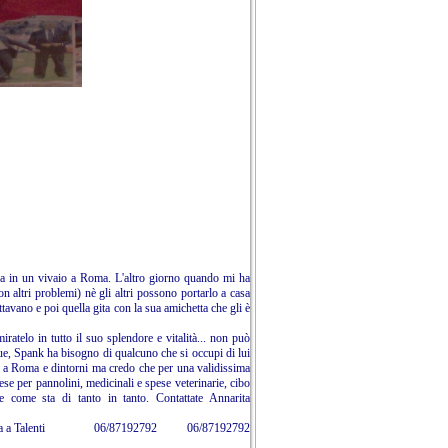
ora in un vivaio a Roma. L'altro giorno quando mi ha
n altri problemi) nè gli altri possono portarlo a casa
avano e poi quella gita con la sua amichetta che gli è
atelo in tutto il suo splendore e vitalità... non può
que, Spank ha bisogno di qualcuno che si occupi di lui
e a Roma e dintorni ma credo che per una validissima
ese per pannolini, medicinali e spese veterinarie, cibo
 come sta di tanto in tanto. Contattate Annarita
si trova a Talenti 06/87192792 06/87192792