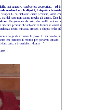
vile
,
mai aggettivo sarebbe più appropriato,
ed in
de rendere Loro la dignità, il rispetto e la tutela
 europea Li ha dichiarati esseri senzienti, ossia che
ati, ma del resto non stanno meglio gli umani.
Con la
eminato.
Un gesto, ne sia certo, che gratificherà anche
tutte noi persone che abbiamo la fortuna di amarli e
anchezza, debiti, minacce, processi e chi più ne ha più
on amo giudicare senza le prove. E mai data fu più
il vento che percorre il mondo per portarmi lontano…
ndividuo unico e irripetibile… donna…”
sorte.