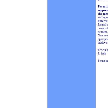
Per tutt
rapprese
che mer
soffrono
differen
Lei nel 
cercare d
ne metta,
Non so s
appropri
laddove 
Per cui i
In fede
Penna in