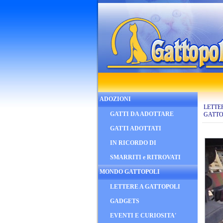
ADOZIONI
LETTE
GATTI DA ADOTTARE
GATTO
GATTI ADOTTATI
IN RICORDO DI
SMARRITI e RITROVATI
MONDO GATTOPOLI
LETTERE A GATTOPOLI
GADGETS
EVENTI E CURIOSITA'