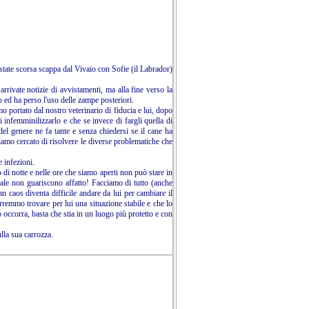
'estate scorsa scappa dal Vivaio con Sofie (il Labrador)
rivate notizie di avvistamenti, ma alla fine verso la
o ed ha perso l'uso delle zampe posteriori.
 portato dal nostro veterinario di fiducia e lui, dopo
 infemminilizzarlo e che se invece di fargli quella di
l genere ne fa tante e senza chiedersi se il cane ha
mo cercato di risolvere le diverse problematiche che
 infezioni.
di notte e nelle ore che siamo aperti non può stare in
nale non guariscono affatto! Facciamo di tutto (anche
n caos diventa difficile andare da lui per cambiare il
orremmo trovare per lui una situazione stabile e che lo
ro occorra, basta che stia in un luogo più protetto e con
lla sua carrozza.