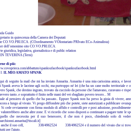
nda Guido
retario in quiescenza della Camera dei Deputati
nte CO.VO.PRI.ECA. (COordinamento VOlontariato PRIvato ECo-Animalista)
er dell’omonimo sito CO.VO.PRI.ECA.
rte giuridica, legislativa, giornalistica e di public relation
IN TEVERINA (Terni)
rne di più:
ww.covoprieca.com/abbattuto/spanksufacebook/spanksufacebook.html
 I:
IL MIO AMATO SPANK
qui di seguito la mail che mi ha inviato Annarita. Annarita è una mia carissima amica, e lav
i Spank aveva le lacrime agli occhi, ma purtroppo né lei (che ha un cane molto territoriale e co
ero Spank, che destino ingrato, trovato da cucciolo da persone che l'amavano, curavano e rispett
avvero tanto..e soprattutto è finito nelle mani del vet sbagliato povero tesoro... M
male al pensiero di quello che ha passato.. Eppure Spank non ha perso la gioia di vivere, ammir
ncora a lungo al vivaio. Vi prego diffondete più che potete, siete autorizzati a pubblicare ovun
 Si cede ovviamente con firma modulo di affido e controlli pre e post adozione, possibilment
valuterebbero anche altre zone. E vi ricordo che sono disposti a continuare a pagare tutte le sp
quello che necessita per il suo benessere, il che non è poco, chiedendo solo di vedere
archionni.annarita@tiscali.it]
cio anche il suo cell, 338/4962524 338/4962524 e il numero del vivaio che 
utti per l'aiuto.