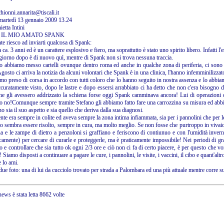
hionni.annarita@tiscali.it
 martedì 13 gennaio 2009 13.24
etta Intini
o: IL MIO AMATO SPANK
te riesco ad inviarti qualcosa di Spank:
ca. 3 anni ed è un carattere esplosivo e fiero, ma soprattutto è stato uno spirito libero. Infatti l
l giorno dopo è di nuovo quì, mentre di Spank non si trova nessuna traccia.
o abbiamo messo cartelli ovunque dentro roma ed anche in qualche zona di periferia, ci sono ar
gosto ci arriva la notizia da alcuni volontari che Spank è in una clinica, l'hanno infemminilizzat
o preso di corsa in accordo con tutti coloro che lo hanno seguito in nostra assenza e lo abbiamo
curatamente visto, dopo le lastre e dopo essersi arrabbiato ci ha detto che non c'era bisogno di
ne gli avessero addrizzato la schiena forse oggi Spank camminava ancora! Lui di operazioni de
o no!Comunque sempre tramite Stefano gli abbiamo fatto fare una carrozzina su misura ed abbia
o sia il suo aspetto e sia quello che deriva dalla sua diagnosi.
nte era sempre in colite ed aveva sempre la zona intima infiammata, sia per i pannolini che per le
o sembra essere risolto, sempre in cura, ma molto meglio. Se non fosse che purtroppo in vivaio 
na e le zampe di dietro a penzoloni si graffiano e feriscono di contiunuo e con l'umidità inver
amente) per cercare di curarle e proteggerle, ma è praticamente impossibile! Nei periodi di gra
 e controllare che sia tutto ok ogni 2/3 ore e ciò non ci fa di certo piacere, è per questo che v
 Siamo disposti a continuare a pagare le cure, i pannolini, le visite, i vaccini, il cibo e quant'alt
 lo ami.
due foto: una di lui da cucciolo trovato per strada a Palombara ed una più attuale mentre corre su
ews è stata letta 8662 volte