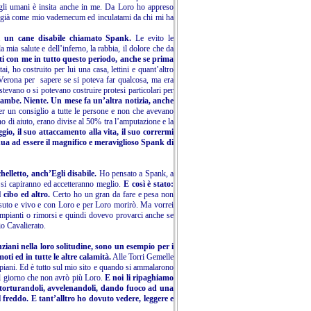
egli umani è insita anche in me. Da Loro ho appreso
o già come mio vademecum ed inculatami da chi mi ha
di un cane disabile chiamato Spank.
Le evito le
 mia salute e dell’inferno, la rabbia, il dolore che da
uti con me in tutto questo periodo, anche se prima
ai, ho costruito per lui una casa, lettini e quant’altro
a Verona per sapere se si poteva far qualcosa, ma era
stevano o si potevano costruire protesi particolari per
 gambe. Niente. Un mese fa un’altra notizia, anche
er un consiglio a tutte le persone e non che avevano
o di aiuto, erano divise al 50% tra l’amputazione e la
io, il suo attaccamento alla vita, il suo corrermi
inua ad essere il magnifico e meraviglioso Spank di
elletto, anch’Egli disabile.
Ho pensato a Spank, a
J si capiranno ed accetteranno meglio.
E così è stato:
l cibo ed altro.
Certo ho un gran da fare e pesa non
ssuto e vivo e con Loro e per Loro morirò. Ma vorrei
rimpianti o rimorsi e quindi dovevo provarci anche se
io Cavalierato.
ziani nella loro solitudine, sono un esempio per i
ti ed in tutte le altre calamità.
Alle Torri Gemelle
 i piani. Ed è tutto sul mio sito e quando si ammalarono
 il giorno che non avrò più Loro.
E noi li ripaghiamo
i, torturandoli, avvelenandoli, dando fuoco ad una
l freddo. E tant’alltro ho dovuto vedere, leggere e