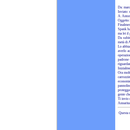
Da:
marc
Inviato:
A: Antoni
Oggett
Finalmen
Spank ha 
ma lei i
Da subit
metà di A
Lo abbiam
averlo ac
operazio
padrone 
riguardan
Inizialme
Ora molt
carrozzi
economic
pannolino
protegga!
gente che
Ti invio 
Annarita
Questa n