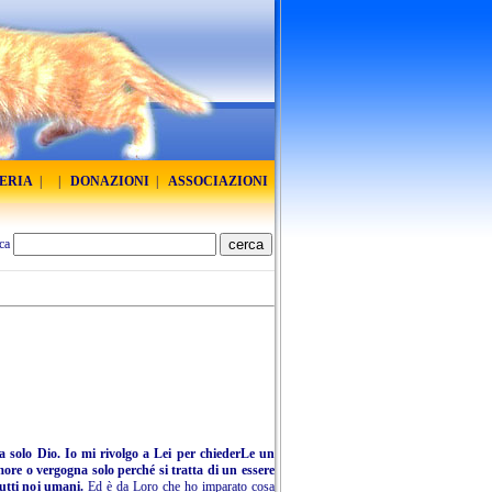
RERIA
|
|
DONAZIONI
|
ASSOCIAZIONI
ca
ca solo Dio. Io mi rivolgo a Lei per chiederLe un
emore o vergogna solo perché si tratta di un essere
tutti noi umani.
Ed è da Loro che ho imparato cosa