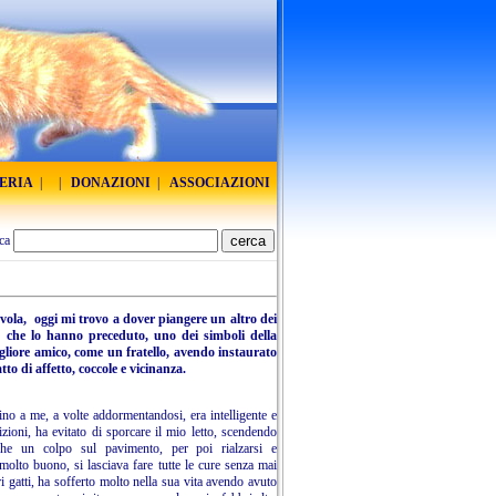
RERIA
|
|
DONAZIONI
|
ASSOCIAZIONI
ca
vola, oggi mi trovo a dover piangere un altro dei
tte che lo hanno preceduto, uno dei simboli della
igliore amico, come un fratello, avendo instaurato
to di affetto, coccole e vicinanza.
ino a me, a volte addormentandosi, era intelligente e
zioni, ha evitato di sporcare il mio letto, scendendo
che un colpo sul pavimento, per poi rialzarsi e
molto buono, si lasciava fare tutte le cure senza mai
i gatti, ha sofferto molto nella sua vita avendo avuto