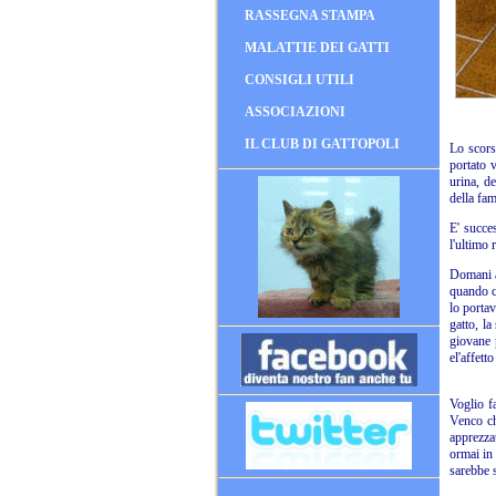
RASSEGNA STAMPA
MALATTIE DEI GATTI
CONSIGLI UTILI
ASSOCIAZIONI
IL CLUB DI GATTOPOLI
Lo scors
portato v
urina, d
della fam
E' succe
l'ultimo 
Domani av
quando c
lo portav
gatto, la
giovane p
el'affett
Voglio f
Venco ch
apprezzat
ormai in 
sarebbe s