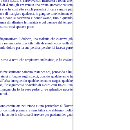
a casa nostra, si ritrovava con malesseri e febbri alte,
tà di 4 anni gli era venuta una brutta stomatite causata
 e lo ha costretto a cicli periodici di cure sempre più
va di mangiare qualcosa; le gengive tutte lesionate e,
oco a poco si cariavano e dondolavano, fino a quando
anza di rallentare la malattia e col passare del tempo,
su cui ci si sperava poco.
agnosticato il diabete, una malattia che ci aveva già
è ricominciata una lotta fatta di insuline, controlli di
nde dolore per la sua perdita, perché lui faceva parte
 steso a terra che respiarava malissimo, e ha esalato
ssime settimane saranno tristi per noi, pensando a lui,
raiarsi in bagno sugli stracci, quando qualche anno fa
o all'erba, inseguendo qualche insetto o magari qualche
asa, l'inseguimento spavaldo di alcuni cani tra cui una
compagna che lo ha reso padre di tre splendide micette
on noi.
sono continuate nel tempo e uno particolare al Dottor
uoi confonti premure e sensibilità che abbiamo molto
 ha avuto la sfortuna di trovare per pazienti dei gatti