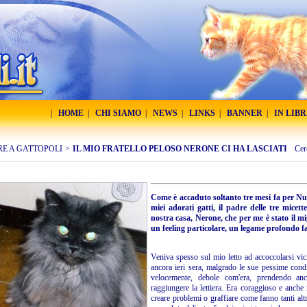
|
HOME
|
CHI SIAMO
|
NEWS
|
LINKS
|
BANNER
|
IN LIB
RE A GATTOPOLI
>
IL MIO FRATELLO PELOSO NERONE CI HA LASCIATI
Cer
Come è accaduto soltanto tre mesi fa per Nu
miei adorati gatti, il padre delle tre mice
nostra casa, Nerone, che per me è stato il m
un feeling particolare, un legame profondo fat
Veniva spesso sul mio letto ad accoccolarsi vic
ancora ieri sera, malgrado le sue pessime condi
velocemente, debole com'era, prendendo an
raggiungere la lettiera. Era coraggioso e anche 
creare problemi o graffiare come fanno tanti altr