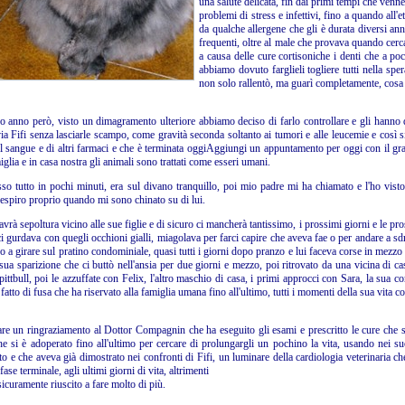
una salute delicata, fin dai primi tempi che venne 
problemi di stress e infettivi, fino a quando all'e
da qualche allergene che gli è durata diversi anni
frequenti, oltre al male che provava quando cerca
a causa delle cure cortisoniche i denti che a p
abbiamo dovuto farglieli togliere tutti nella sper
non solo rallentò, ma guarì completamente, cosa 
o anno però, visto un dimagramento ulteriore abbiamo deciso di farlo controllare e gli hanno di
ia Fifi senza lasciarle scampo, come gravità seconda soltanto ai tumori e alle leucemie e così si 
el sangue e di altri farmaci e che è terminata oggiAggiungi un appuntamento per oggi con il gra
iglia e in casa nostra gli animali sono trattati come esseri umani.
sso tutto in pochi minuti, era sul divano tranquillo, poi mio padre mi ha chiamato e l'ho visto
respiro proprio quando mi sono chinato su di lui.
rà sepoltura vicino alle sue figlie e di sicuro ci mancherà tantissimo, i prossimi giorni e le pro
i gurdava con quegli occhioni gialli, miagolava per farci capire che aveva fae o per andare a sd
o a girare sul pratino condominiale, quasi tutti i giorni dopo pranzo e lui faceva corse in mezz
 sua sparizione che ci buttò nell'ansia per due giorni e mezzo, poi ritrovato da una vicina di c
ittbull, poi le azzuffate con Felix, l'altro maschio di casa, i primi approcci con Sara, la sua 
o fatto di fusa che ha riservato alla famiglia umana fino all'ultimo, tutti i momenti della sua vita c
are un ringraziamento al Dottor Compagnin che ha eseguito gli esami e prescritto le cure che 
e si è adoperato fino all'ultimo per cercare di prolungargli un pochino la vita, usando nei s
o e che aveva già dimostrato nei confronti di Fifi, un luminare della cardiologia veterinaria che
fase terminale, agli ultimi giorni di vita, altrimenti
icuramente riuscito a fare molto di più.