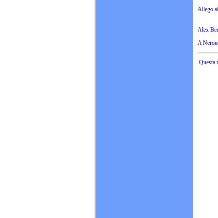
Allego al
Alex Ber
A Neron
Questa n