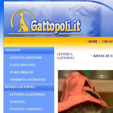
|
HOME
|
CHI S
ADOZIONI
LETTERE A
>
KISSACAT: 
GATTI DA ADOTTARE
GATTOPOLI
GATTI ADOTTATI
IN RICORDO DI
SMARRITI e RITROVATI
MONDO GATTOPOLI
LETTERE A GATTOPOLI
GADGETS
EVENTI E CURIOSITA'