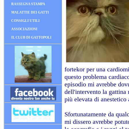
RASSEGNA STAMPA
MALATTIE DEI GATTI
CONSIGLI UTILI
ASSOCIAZIONI
IL CLUB DI GATTOPOLI
fortekor per una cardiom
questo problema cardiaco
episodio mi avrebbe dovut
dell'intervento la gatti
più elevata di anestetico
Sfortunatamente da qual
mi dissero avrebbe potuto