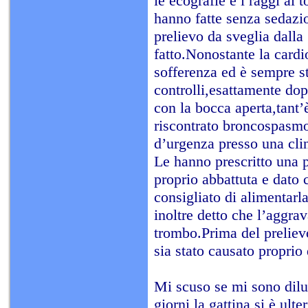
le ecografie e i raggi al
hanno fatte senza sedazi
prelievo da sveglia dalla
fatto.Nonostante la cardi
sofferenza ed è sempre s
controlli,esattamente dop
con la bocca aperta,tant’
riscontrato broncospasmo
d’urgenza presso una clin
Le hanno prescritto una 
proprio abbattuta e dat
consigliato di alimentarl
inoltre detto che l’aggra
trombo.Prima del prelievo
sia stato causato proprio
Mi scuso se mi sono dilu
giorni la gattina si è u