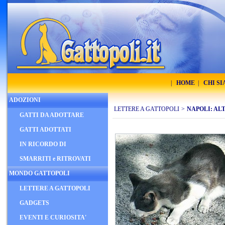
|
HOME
|
CHI S
ADOZIONI
LETTERE A GATTOPOLI
>
NAPOLI: AL
GATTI DA ADOTTARE
GATTI ADOTTATI
IN RICORDO DI
SMARRITI e RITROVATI
MONDO GATTOPOLI
LETTERE A GATTOPOLI
GADGETS
EVENTI E CURIOSITA'