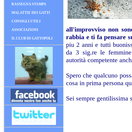
RASSEGNA STAMPA
MALATTIE DEI GATTI
CONSIGLI UTILI
all'improvviso non sono
ASSOCIAZIONI
rabbia e ti fa pensare s
IL CLUB DI GATTOPOLI
piu 2 anni e tutti buoni
da 3 sig.re le femmine 
autorità competente anche 
Spero che qualcuno possa
cosa in prima persona qu
Sei sempre gentilissima s