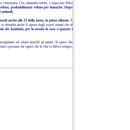
a veterinaria, l’ho chiamata subito, e dopo una flebo
 veleno, probabilmente veleno per lumache.
Dopo
i animali.
ardi anche alle 23 della notte, in pieno silenzio
. È
a si disturba anche il riposo degli esseri umani che al
iù che bambini, per la strada la sera a sparare i
i insegniamo ad odiare anziché ad amare. Io spero che
lema e possano far capire che la vita va difesa sempre,