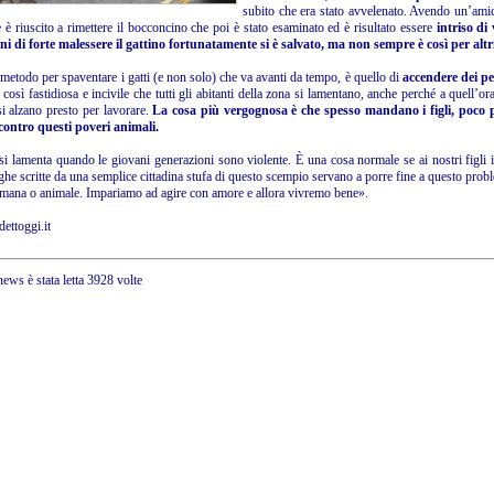
subito che era stato avvelenato. Avendo un’amic
 è riuscito a rimettere il bocconcino che poi è stato esaminato ed è risultato essere
intriso di
ni di forte malessere il gattino fortunatamente si è salvato, ma non sempre è così per altr
 metodo per spaventare i gatti (e non solo) che va avanti da tempo, è quello di
accendere dei pet
così fastidiosa e incivile che tutti gli abitanti della zona si lamentano, anche perché a quell’or
si alzano presto per lavorare.
La cosa più vergognosa è che spesso mandano i figli, poco p
contro questi poveri animali.
 si lamenta quando le giovani generazioni sono violente. È una cosa normale se ai nostri figl
ghe scritte da una semplice cittadina stufa di questo scempio servano a porre fine a questo prob
umana o animale. Impariamo ad agire con amore e allora vivremo bene».
ettoggi.it
ews è stata letta 3928 volte