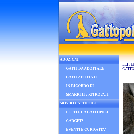
ADOZIONI
LETTE
GATTI DA ADOTTARE
GATTO
GATTI ADOTTATI
IN RICORDO DI
SMARRITI e RITROVATI
MONDO GATTOPOLI
LETTERE A GATTOPOLI
GADGETS
EVENTI E CURIOSITA'