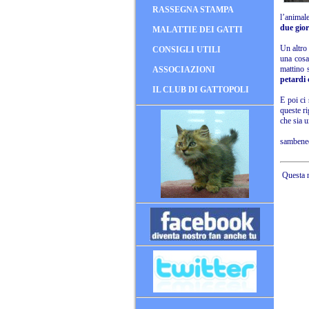
RASSEGNA STAMPA
l’animale
due gior
MALATTIE DEI GATTI
Un altro
CONSIGLI UTILI
una cosa 
mattino 
ASSOCIAZIONI
petardi 
IL CLUB DI GATTOPOLI
E poi ci
queste ri
che sia 
sambened
Questa n