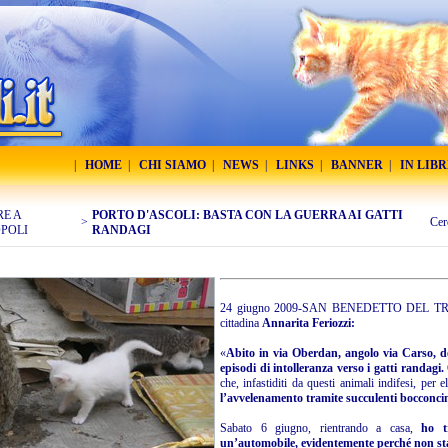
|
HOME
|
CHI SIAMO
|
NEWS
|
LINKS
|
BANNER
|
IN LIB
RE A
PORTO D'ASCOLI: BASTA CON LA GUERRA AI GATTI
>
Cer
POLI
RANDAGI
24 giugno 2009-SAN BENEDETTO DEL TRONTO
cittadina
Annarita Feriozzi:
«
Abito in via Oberdan, angolo via Carso, d
episodi di intolleranza verso i gatti randagi.
che, infastiditi da questi animali indifesi, per 
l’avvelenamento tramite succulenti bocconcini 
Sabato 6 giugno, rientrando a casa,
ho t
un’automobile, evidentemente perché non s