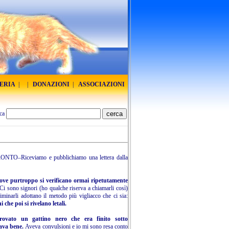
RERIA
|
|
DONAZIONI
|
ASSOCIAZIONI
ca
–Riceviamo e pubblichiamo una lettera dalla
ove purtroppo si verificano ormai ripetutamente
Ci sono signori (ho qualche riserva a chiamarli così)
eliminarli adottano il metodo più vigliacco che ci sia:
che poi si rivelano letali.
rovato un gattino nero che era finito sotto
tava bene.
Aveva convulsioni e io mi sono resa conto