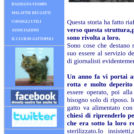
RASSEGNA STAMPA
MALATTIE DEI GATTI
Questa storia ha fatto ria
CONSIGLI UTILI
verso questa struttura,
ASSOCIAZIONI
sono rivolta a loro.
IL CLUB DI GATTOPOLI
Sono cose che destano no
suo essere al servizio d
di giornalisti evidenteme
Un anno fa vi portai a
rotta e molto deperit
essere operato, poi all
bisogno solo di riposo. I
gatto va alimentato con 
chiesi di riprenderlo p
che era sotto la loro r
sterilizzato.Io insist