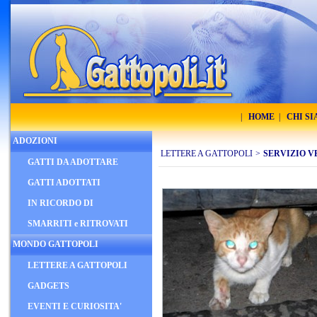
|
HOME
|
CHI S
ADOZIONI
LETTERE A GATTOPOLI
>
SERVIZIO V
GATTI DA ADOTTARE
GATTI ADOTTATI
IN RICORDO DI
SMARRITI e RITROVATI
MONDO GATTOPOLI
LETTERE A GATTOPOLI
GADGETS
EVENTI E CURIOSITA'