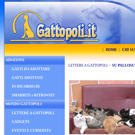
|
HOME
|
CHI S
ADOZIONI
LETTERE A GATTOPOLI
>
SU PALLOSU
GATTI DA ADOTTARE
GATTI ADOTTATI
IN RICORDO DI
SMARRITI e RITROVATI
MONDO GATTOPOLI
LETTERE A GATTOPOLI
GADGETS
EVENTI E CURIOSITA'