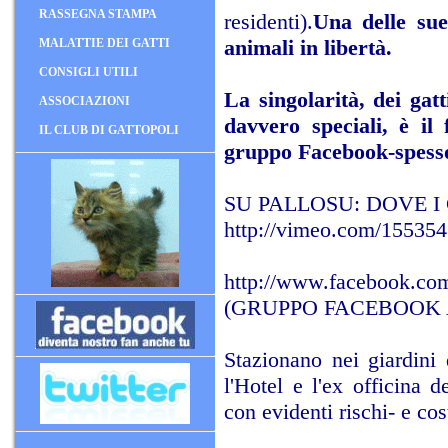
RASSEGNA STAMPA
residenti).
Una delle sue 
animali in libertà.
MALATTIE DEI GATTI
CONSIGLI UTILI
La singolarità, dei gatt
ASSOCIAZIONI
davvero speciali, è il
IL CLUB DI GATTOPOLI
gruppo Facebook-spesso 
SU PALLOSU: DOVE I
http://vimeo.com/15535
http://www.facebook.c
(GRUPPO FACEBOOK A
Stazionano nei giardini 
l'Hotel e l'ex officina 
con evidenti rischi- e co