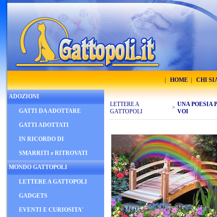
|
HOME
|
CHI S
ADOZIONI
LETTERE A
UNA POESIA 
>
GATTI DA ADOTTARE
GATTOPOLI
VOI
GATTI ADOTTATI
IN RICORDO DI
SMARRITI e RITROVATI
MONDO GATTOPOLI
LETTERE A GATTOPOLI
GADGETS
EVENTI E CURIOSITA'