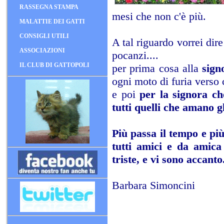
RASSEGNA STAMPA
mesi che non c'è più.
MALATTIE DEI GATTI
CONSIGLI UTILI
A tal riguardo vorrei dire
ASSOCIAZIONI
pocanzi....
IL CLUB DI GATTOPOLI
per prima cosa alla
sign
ogni moto di furia verso 
e poi
per la signora ch
tutti quelli che amano g
Più passa il tempo e pi
tutti amici e da amica
triste, e vi sono accanto
Barbara Simoncini