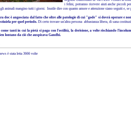
i felini, potranno ricevere aiuti anche piccoli p
gli animali mangino tutti i giorni. Inutile dire con quanto amore e attenzione siano seguiti e, se 
ra doc è angosciata dal fatto che oltre alle patologie di cui "gode" si dovrà operare e 
stiuirla per quel periodo.
Di certo trovare un'altra persona abbastanza libera, di sana costituzi
come tanti in cui la pietà si paga con l'ostilità, la derisione, a volte rischiando l'incol
 Ben lontano da ciò che auspicava Gandhi.
ews è stata letta 3666 volte