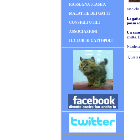
RASSEGNA STAMPA
caso che 
MALATTIE DEI GATTI
La gatta
CONSIGLI UTILI
possa so
ASSOCIAZIONI
Un caso 
civiltà.
IL CLUB DI GATTOPOLI
Nicoletta
Questa n