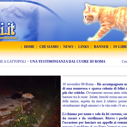
|
HOME
|
CHI SIAMO
|
NEWS
|
LINKS
|
BANNER
|
IN LIB
RE A GATTOPOLI
>
UNA TESTIMONIANZA DAL CUORE DI ROMA
Cer
10 novembre 09-Roma
- Ho accompagnato una 
di una numerosa e sparsa colonia di felini 
più che critiche.
Ovviamente nessun aiuto istituzi
bastone tra le ruote. Infatti, benchè esista una n
delle mense, aspetta da mesi il relativo permess
strombazzare degli annunci e la vita reale c'è un
Li chiama per nome e solo da lei corrono, sono 
da curare e da sterilizzare. Riceve i pochi
l'occasione per lanciare un appello ai roman
negozio GattoMatto di via Pietro Venturi in zo