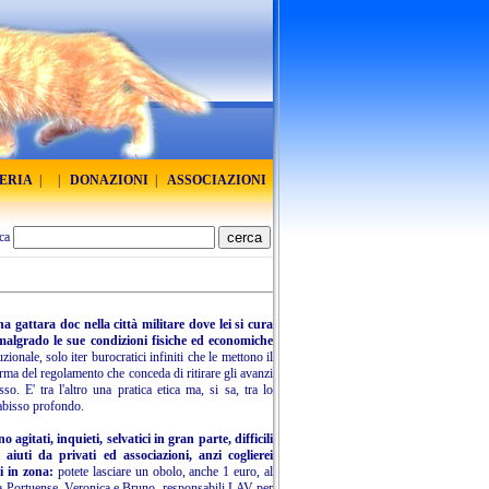
RERIA
|
|
DONAZIONI
|
ASSOCIAZIONI
ca
gattara doc nella città militare dove lei si cura
malgrado le sue condizioni fisiche ed economiche
onale, solo iter burocratici infiniti che le mettono il
orma del regolamento che conceda di ritirare gli avanzi
o. E' tra l'altro una pratica etica ma, si sa, tra lo
 abisso profondo.
agitati, inquieti, selvatici in gran parte, difficili
 aiuti da privati ed associazioni, anzi coglierei
i in zona:
potete lasciare un obolo, anche 1 euro, al
na Portuense. Veronica e Bruno, responsabili LAV per