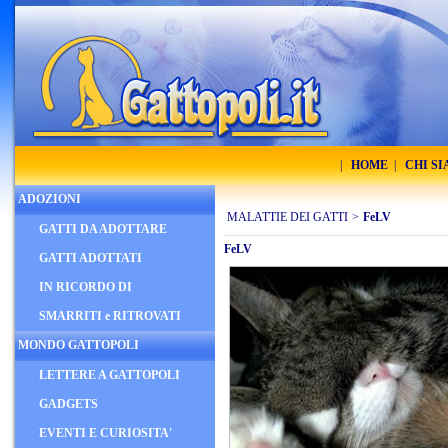
|
HOME
|
CHI S
ADOZIONI
MALATTIE DEI GATTI
>
FeLV
GATTI DA ADOTTARE
FeLV
GATTI ADOTTATI
IN RICORDO DI
SMARRITI e RITROVATI
MONDO GATTOPOLI
LETTERE A GATTOPOLI
GADGETS
EVENTI E CURIOSITA'