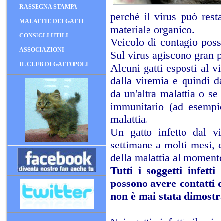
RASSEGNA STAMPA
perchè il virus può rest
MALATTIE DEI GATTI
materiale organico.
CONSIGLI UTILI
Veicolo di contagio poss
ASSOCIAZIONI
Sul virus agiscono gran p
IL CLUB DI GATTOPOLI
Alcuni gatti esposti al 
dalla viremia e quindi da
da un'altra malattia o se
immunitario (ad esempio
malattia.
Un gatto infetto dal v
settimane a molti mesi, c
della malattia al momento
Tutti i soggetti infett
possono avere contatti d
non è mai stata dimostr