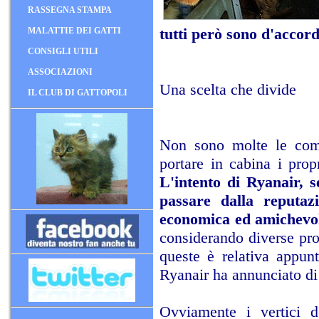
RASSEGNA STAMPA
tutti però sono d'accord
MALATTIE DEI GATTI
CONSIGLI UTILI
ASSOCIAZIONI
Una scelta che divide
IL CLUB DI GATTOPOLI
Non sono molte le comp
portare in cabina i pro
L'intento di Ryanair, s
passare dalla reputa
economica ed amichevo
considerando diverse pro
queste è relativa appunt
Ryanair ha annunciato di
Ovviamente i vertici 