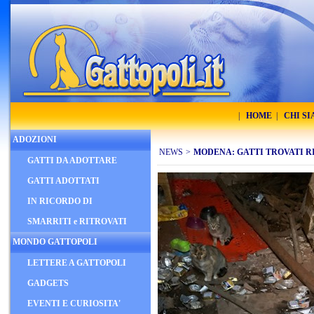
|
HOME
|
CHI S
ADOZIONI
NEWS
>
MODENA: GATTI TROVATI R
GATTI DA ADOTTARE
GATTI ADOTTATI
IN RICORDO DI
SMARRITI e RITROVATI
MONDO GATTOPOLI
LETTERE A GATTOPOLI
GADGETS
EVENTI E CURIOSITA'