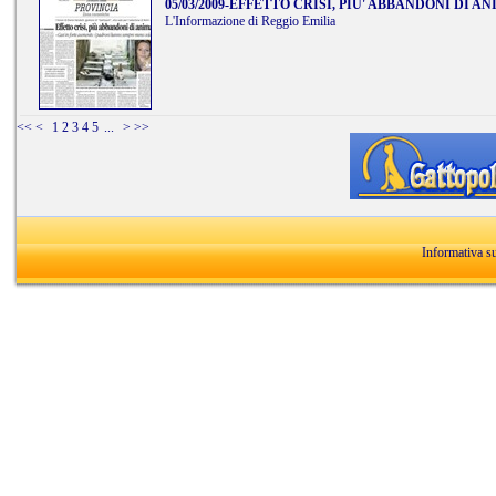
05/03/2009
-
EFFETTO CRISI, PIU' ABBANDONI DI AN
L'Informazione di Reggio Emilia
<<
<
1
2
3
4
5
...
>
>>
Informativa s