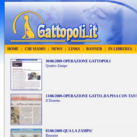
HOME
|
CHI SIAMO
|
NEWS
|
LINKS
|
BANNER
|
IN LIBRERIA
|
30/06/2009
-
OPERAZIONE GATTOPOLI
Quattro Zampe
13/06/2009
-
OPERAZIONE GATTO..DA PISA CON TA
Il Dstretto
05/06/2009
-
QUA LA ZAMPA!
Reporter