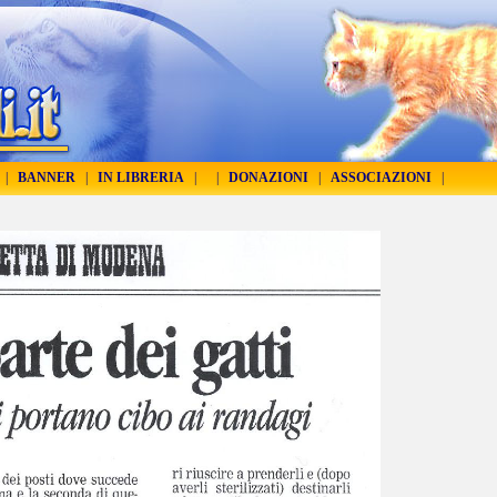
|
BANNER
|
IN LIBRERIA
|
|
DONAZIONI
|
ASSOCIAZIONI
|