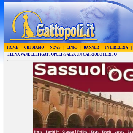
HOME
|
CHI SIAMO
|
NEWS
|
LINKS
|
BANNER
|
IN LIBRERIA
|
ELENA VANDELLI (GATTOPOLI) SALVA UN CAPRIOLO FERITO