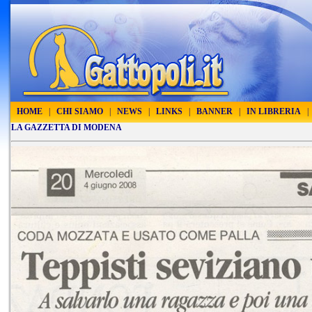
HOME
|
CHI SIAMO
|
NEWS
|
LINKS
|
BANNER
|
IN LIBRERIA
|
LA GAZZETTA DI MODENA