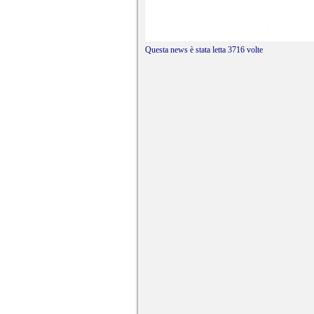
Questa news è stata 