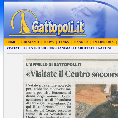
HOME
|
CHI SIAMO
|
NEWS
|
LINKS
|
BANNER
|
IN LIBRERIA
|
VISITATE IL CENTRO SOCCORSO ANIMALI E ADOTTATE I GATTINI