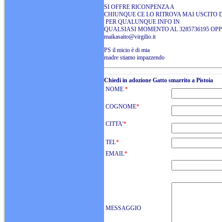
SI OFFRE RICONPENZA A
CHIUNQUE CE LO RITROVA MAI USCITO 
PER QUALUNQUE INFO IN
QUALSIASI MOMENTO AL 3285736195 OPP
maikasaito@virgilio.it
PS il micio è di mia
madre stiamo impazzendo
Chiedi in adozione Gatto smarrito a Pistoia
NOME
*
COGNOME
*
CITTA'
*
TEL
*
EMAIL
*
MESSAGGIO