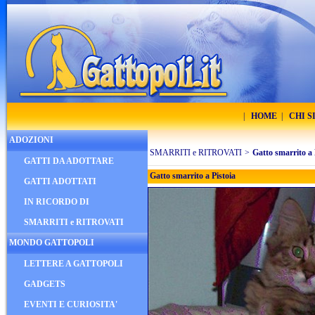
|
HOME
|
CHI 
ADOZIONI
SMARRITI e RITROVATI
>
Gatto smarrito a 
GATTI DA ADOTTARE
Gatto smarrito a Pistoia
GATTI ADOTTATI
IN RICORDO DI
SMARRITI e RITROVATI
MONDO GATTOPOLI
LETTERE A GATTOPOLI
GADGETS
EVENTI E CURIOSITA'