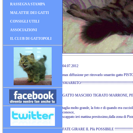
RASSEGNA STAMPA
MALATTIE DEI GATTI
CONSIGLI UTILI
ASSOCIAZIONI
IL CLUB DI GATTOPOLI
04.07.2012
max diffusione per ritrovarlo smarrito gatto PIS
SMARRITO!!!!!!!!!!!!!!!!!!!!!!!!!!!!!!!!!!!!!!!!!!!!!!
GATTO MASCHIO TIGRATO MARRONE, PE
taglia molto grande, la foto e di quando era cucci
conosce,
scappato ieri mattina prestissimo,dalla zona di Pist
FATE GIRARE IL PIù POSSIBILE !!!!!!!!!!!!!!!!!