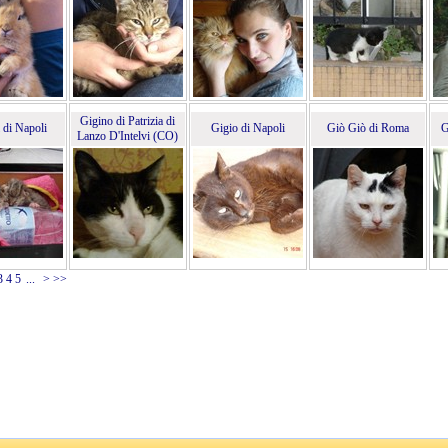
Gigino di Patrizia di
i di Napoli
Gigio di Napoli
Giò Giò di Roma
G
Lanzo D'Intelvi (CO)
3
4
5
...
>
>>