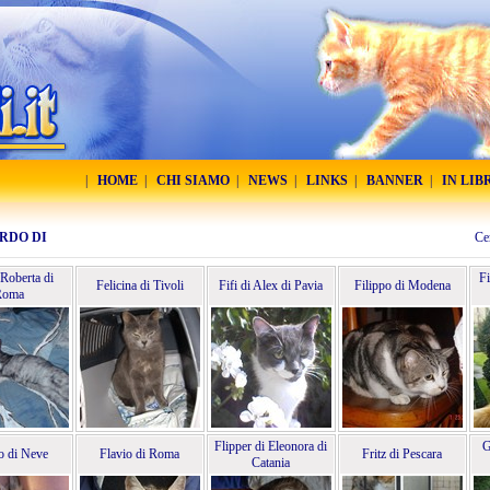
|
HOME
|
CHI SIAMO
|
NEWS
|
LINKS
|
BANNER
|
IN LIB
RDO DI
Ce
 Roberta di
Fi
Felicina di Tivoli
Fifi di Alex di Pavia
Filippo di Modena
Roma
Flipper di Eleonora di
G
o di Neve
Flavio di Roma
Fritz di Pescara
Catania