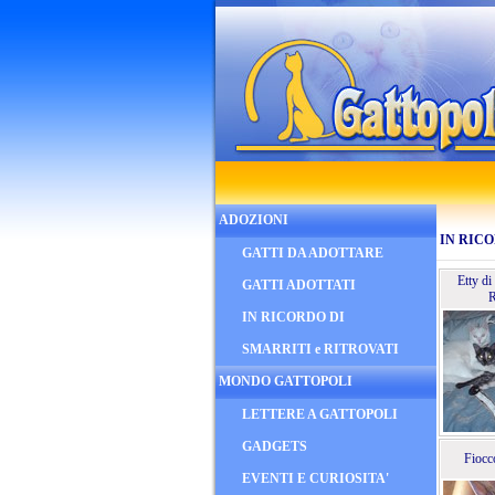
ADOZIONI
IN RICO
GATTI DA ADOTTARE
Etty di
GATTI ADOTTATI
IN RICORDO DI
SMARRITI e RITROVATI
MONDO GATTOPOLI
LETTERE A GATTOPOLI
GADGETS
Fiocc
EVENTI E CURIOSITA'