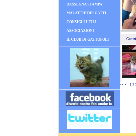
RASSEGNA STAMPA
MALATTIE DEI GATTI
CONSIGLI UTILI
ASSOCIAZIONI
Gattin
IL CLUB DI GATTOPOLI
<<
<
1
2