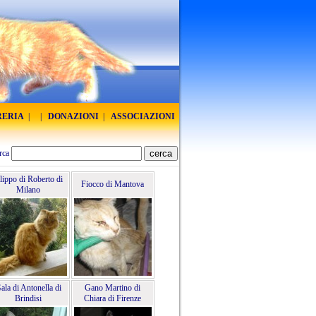
RERIA
|
|
DONAZIONI
|
ASSOCIAZIONI
rca
lippo di Roberto di
Fiocco di Mantova
Milano
ala di Antonella di
Gano Martino di
Brindisi
Chiara di Firenze