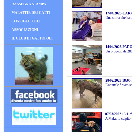
RASSEGNA STAMPA
MALATTIE DEI GATTI
17/04/2026
-
CARA
Una storia che ha c
CONSIGLI UTILI
ASSOCIAZIONI
IL CLUB DI GATTOPOLI
14/04/2026
-
PADO
Un progetto da 280
28/02/2023 18:05
L'animale è stato s
07/03/2022 13:11:
A Makariv colpito u