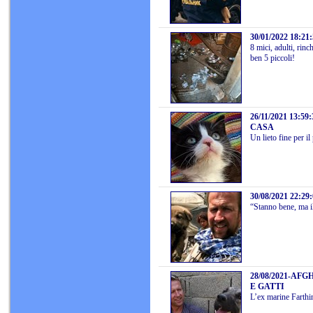
30/01/2022 18:21
8 mici, adulti, rinc
ben 5 piccoli!
26/11/2021 13:59:
CASA
Un lieto fine per i
30/08/2021 22:29
“Stanno bene, ma il
28/08/2021
-
AFGH
E GATTI
L’ex marine Farthi