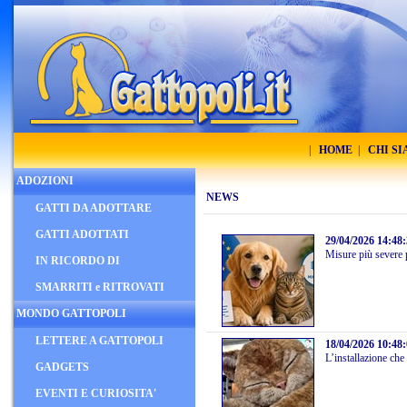
|
HOME
|
CHI S
ADOZIONI
NEWS
GATTI DA ADOTTARE
GATTI ADOTTATI
29/04/2026 14:48
Misure più severe p
IN RICORDO DI
SMARRITI e RITROVATI
MONDO GATTOPOLI
LETTERE A GATTOPOLI
18/04/2026 10:48
L’installazione che 
GADGETS
EVENTI E CURIOSITA'