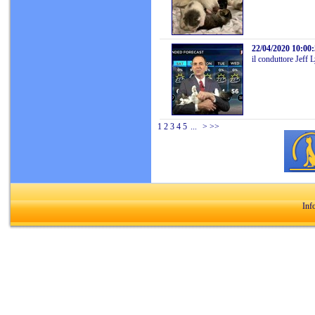
22/04/2020 10:00
il conduttore Jeff L
1
2
3
4
5
...
>
>>
Inf